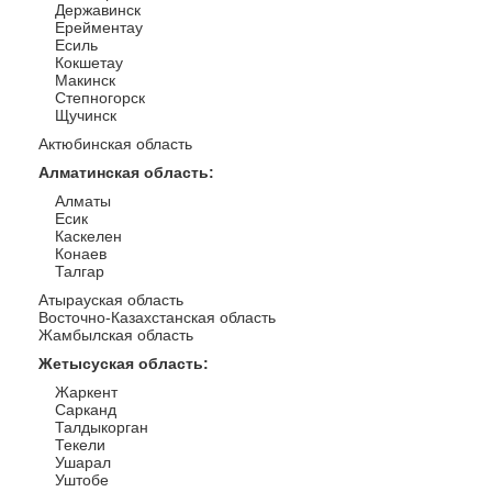
Державинск
Ерейментау
Есиль
Кокшетау
Макинск
Степногорск
Щучинск
Актюбинская область
Алматинская область
:
Алматы
Есик
Каскелен
Конаев
Талгар
Атырауская область
Восточно-Казахстанская область
Жамбылская область
Жетысуская область
:
Жаркент
Сарканд
Талдыкорган
Текели
Ушарал
Уштобе