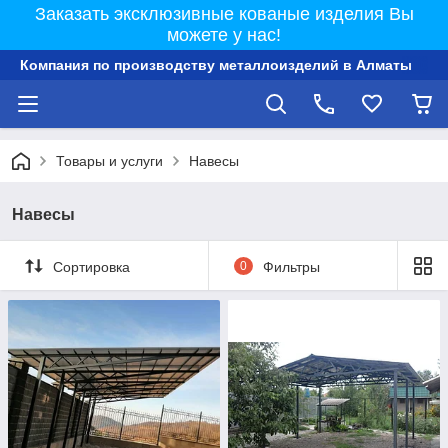
Заказать эксклюзивные кованые изделия Вы
можете у нас!
Компания по производству металлоизделий в Алматы
Товары и услуги
Навесы
Навесы
Сортировка
0
Фильтры