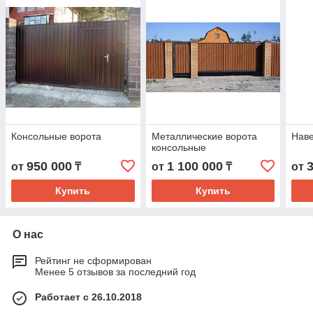
Консольные ворота
Металлические ворота
Наве
консольные
950 000
1 100 000
от
₸
от
₸
от
Купить
Купить
О нас
Рейтинг не сформирован
Менее 5 отзывов за последний год
Работает с 26.10.2018