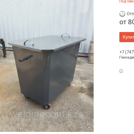
Под зак
Отп
от
8
Купи
+7 (747
Геннади