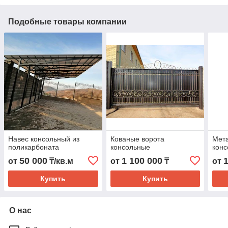
Подобные товары компании
Навес консольный из
Кованые ворота
Мета
поликарбоната
консольные
конс
50 000
1 100 000
от
₸/кв.м
от
₸
от
Купить
Купить
О нас